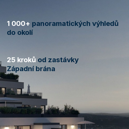
1 000+
panoramatických výhledů
do okolí
25 kroků
od zastávky
Západní brána