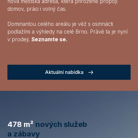
nová městská adresa, která přirozeně propojí
domov, práci i volný čas.
Dominantou celého areálu je věž s osmnácti
podlažími a výhledy na celé Brno. Právě ta je nyní
v prodeji.
Seznamte se.
Aktuální nabídka
478 m²
nových služeb
a zábavy