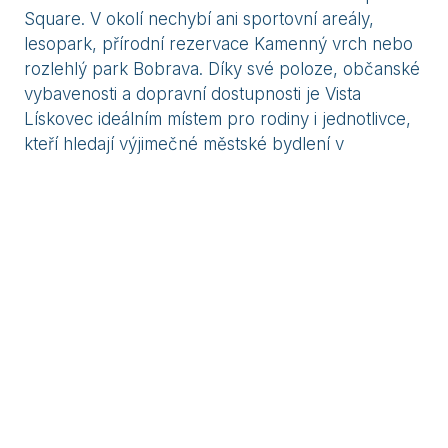
Square. V okolí nechybí ani sportovní areály,
lesopark, přírodní rezervace Kamenný vrch nebo
rozlehlý park Bobrava. Díky své poloze, občanské
vybavenosti a dopravní dostupnosti je Vista
Lískovec ideálním místem pro rodiny i jednotlivce,
kteří hledají výjimečné městské bydlení v
moderním rezidenčním projektu.
Více o projektu
Výborná