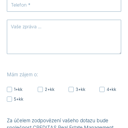
Telefon
*
Vaše
zpráva
Mám zájem o:
1+kk
2+kk
3+kk
4+kk
5+kk
Za účelem zodpovězení vašeho dotazu bude
společnost CREDITAS Real Estate Management