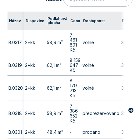
Podlahová
Název
Dispozice
Cena
Dostupnost
Podlaží
plocha
7
461
B.0317
2+kk
58,9 m²
volné
3. np
891
Kč
8 159
B.0319
2+kk
62,1 m²
647
volné
3. np
Kč
8
179
B.0320
2+kk
62,1 m²
volné
3. np
713
Kč
7
386
B.0318
2+kk
58,9 m²
předrezervováno
3. np
652
Kč
B.0301
2+kk
48,4 m²
-
prodáno
3. np
-