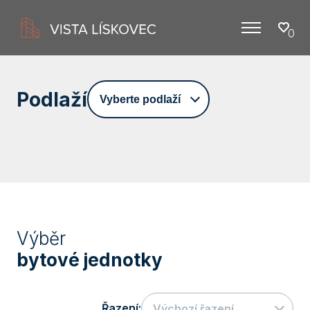
0
Menu
Podlaží
Vyberte podlaží
Výběr
bytové jednotky
Řazení:
Výchozí řazení