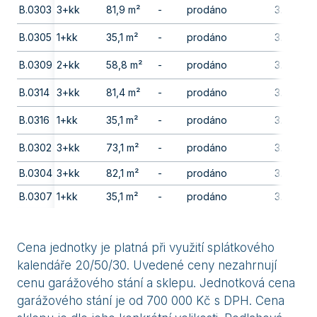
B.0303
3+kk
81,9 m²
-
prodáno
3. np
B.0305
1+kk
35,1 m²
-
prodáno
3. np
B.0309
2+kk
58,8 m²
-
prodáno
3. np
B.0314
3+kk
81,4 m²
-
prodáno
3. np
B.0316
1+kk
35,1 m²
-
prodáno
3. np
B.0302
3+kk
73,1 m²
-
prodáno
3. np
-
B.0304
3+kk
82,1 m²
-
prodáno
3. np
B.0307
1+kk
35,1 m²
-
prodáno
3. np
Cena jednotky je platná při využití splátkového
kalendáře 20/50/30. Uvedené ceny nezahrnují
cenu garážového stání a sklepu. Jednotková cena
garážového stání je od 700 000 Kč s DPH. Cena