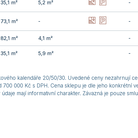
35,1 m²
5,2 m²
-
73,1 m²
-
-
82,1 m²
4,1 m²
-
35,1 m²
5,9 m²
-
látkového kalendáře 20/50/30. Uvedené ceny nezahrnují ce
 700 000 Kč s DPH. Cena sklepu je dle jeho konkrétní vel
údaje mají informativní charakter. Závazná je pouze sm