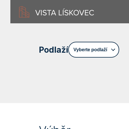
Podlaží
Vyberte podlaží