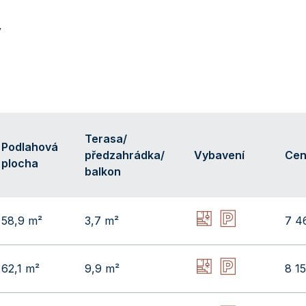
y
Terasa/
Podlahová
předzahrádka/
Vybavení
Ce
plocha
balkon
58,9 m²
3,7 m²
7 4
62,1 m²
9,9 m²
8 1