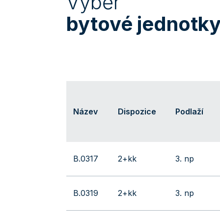
Výběr
bytové jednotk
Název
Dispozice
Podlaží
B.0317
2+kk
3. np
B.0319
2+kk
3. np