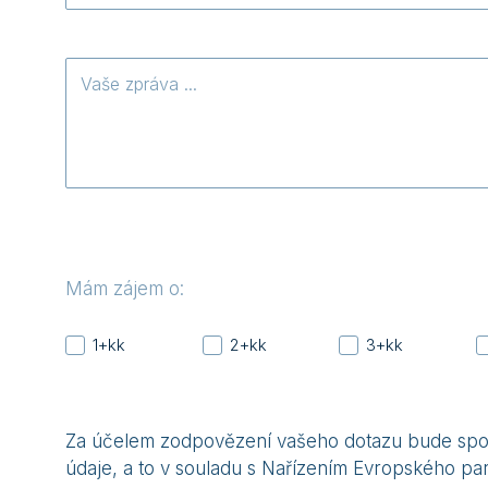
Vaše
zpráva
Mám zájem o:
1+kk
2+kk
3+kk
Za účelem zodpovězení vašeho dotazu bude spole
údaje, a to v souladu s Nařízením Evropského pa