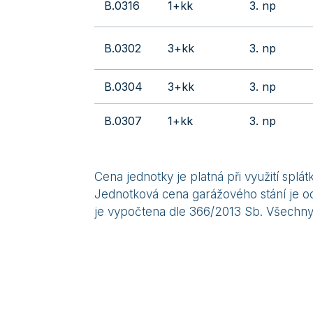
B.0316
1+kk
3. np
B.0302
3+kk
3. np
B.0304
3+kk
3. np
B.0307
1+kk
3. np
Cena jednotky je platná při využití sp
Jednotková cena garážového stání je od
je vypočtena dle 366/2013 Sb. Všechny 