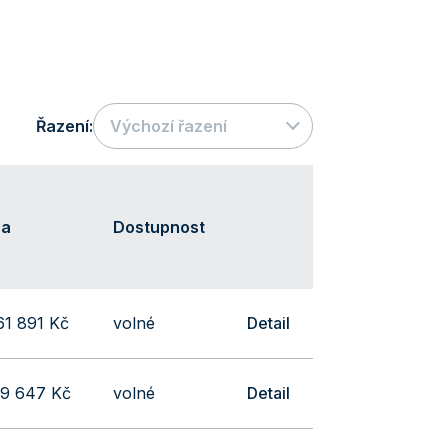
Řazení:
Výchozí řazení
na
Dostupnost
61 891 Kč
volné
Detail
59 647 Kč
volné
Detail