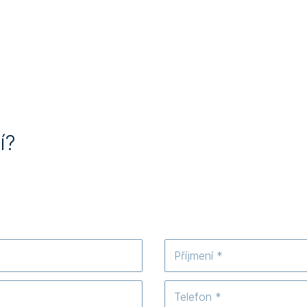
í?
Příjmení
Telefon
*