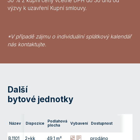
30 % z kupní ceny včetně DPH do 30 dnů od
výzvy k uzavření Kupní smlouvy.
*V případě zájmu o individuální splátkový kalendář
nás kontaktujte.
Další
bytové jednotky
Podlahová
Název
Dispozice
Vybavení
Dostupnost
Podla
plocha
B.1101
2+kk
49,1 m²
prodáno
11. np