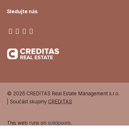
Sledujte nás
© 2026 CREDITAS Real Estate Management s.r.o.
| Součást skupiny
CREDITAS
This web runs on
solidpixels.