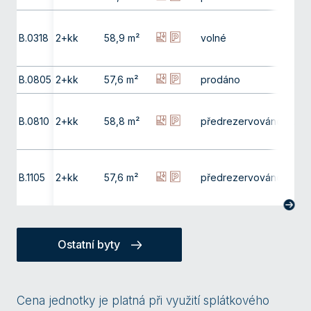
B.0318
2+kk
58,9 m²
volné
3. np
B.0805
2+kk
57,6 m²
prodáno
8. np
B.0810
2+kk
58,8 m²
předrezervováno
8. np
B.1105
2+kk
57,6 m²
předrezervováno
11. np
Ostatní byty
Cena jednotky je platná při využití splátkového