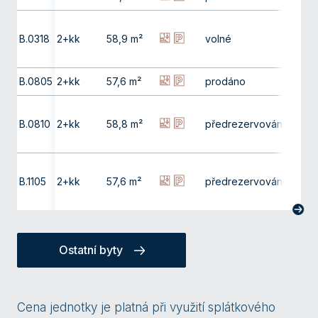
B.0318
2+kk
58,9 m²
volné
3. np
B.0805
2+kk
57,6 m²
prodáno
8. np
B.0810
2+kk
58,8 m²
předrezervováno
8. np
B.1105
2+kk
57,6 m²
předrezervováno
11. np
Ostatní byty
Cena jednotky je platná při využití splátkového