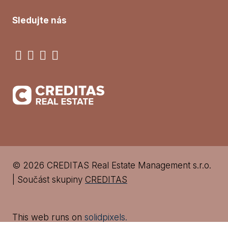
Sledujte nás
© 2026 CREDITAS Real Estate Management s.r.o.
| Součást skupiny
CREDITAS
This web runs on
solidpixels.