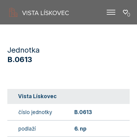
0
Menu
Jednotka
B.0613
Vista Lískovec
číslo jednotky
B.0613
podlaží
6. np