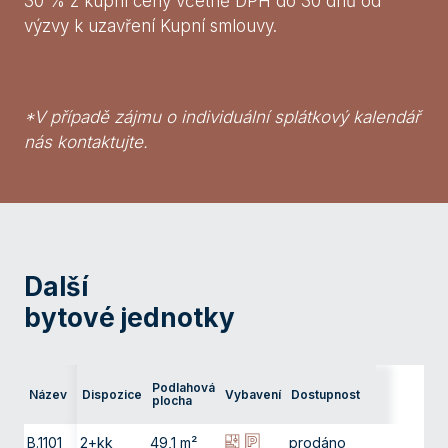
30 % z kupní ceny včetně DPH do 30 dnů od
výzvy k uzavření Kupní smlouvy.
*V případě zájmu o individuální splátkový kalendář
nás kontaktujte.
Další
bytové jednotky
Podlahová
Název
Dispozice
Vybavení
Dostupnost
Podla
plocha
B.1101
2+kk
49,1 m²
prodáno
11. np