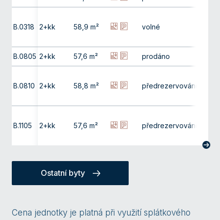
B.0318
2+kk
58,9 m²
volné
3. np
B.0805
2+kk
57,6 m²
prodáno
8. np
B.0810
2+kk
58,8 m²
předrezervováno
8. np
B.1105
2+kk
57,6 m²
předrezervováno
11. np
Ostatní byty
Cena jednotky je platná při využití splátkového