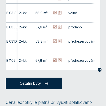
B.0318
2+kk
58,9 m²
volné
3. np
B.0805
2+kk
57,6 m²
prodáno
8. np
B.0810
2+kk
58,8 m²
předrezervováno
8. np
B.1105
2+kk
57,6 m²
předrezervováno
11. np
Ostatní byty
Cena jednotky je platná při využití splátkového