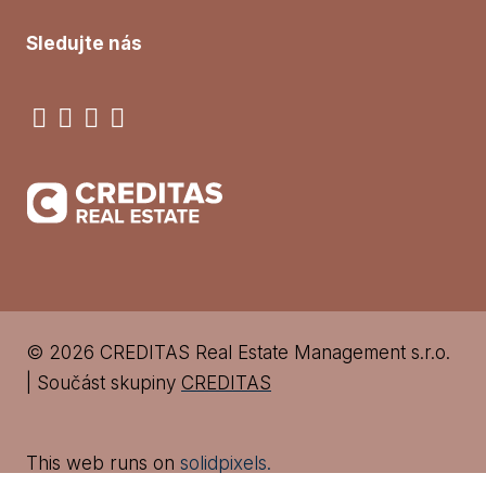
Sledujte nás
© 2026 CREDITAS Real Estate Management s.r.o.
| Součást skupiny
CREDITAS
This web runs on
solidpixels.