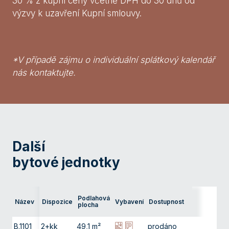
30 % z kupní ceny včetně DPH do 30 dnů od
výzvy k uzavření Kupní smlouvy.
*V případě zájmu o individuální splátkový kalendář
nás kontaktujte.
Další
bytové jednotky
Podlahová
Název
Dispozice
Vybavení
Dostupnost
Podla
plocha
B.1101
2+kk
49,1 m²
prodáno
11. np