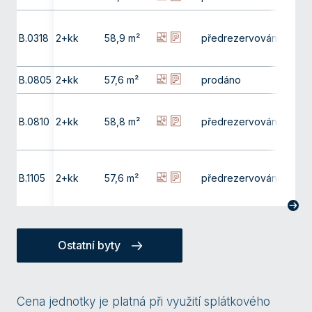
B.0318
2+kk
58,9 m²
předrezervováno
3. np
B.0805
2+kk
57,6 m²
prodáno
8. np
B.0810
2+kk
58,8 m²
předrezervováno
8. np
B.1105
2+kk
57,6 m²
předrezervováno
11. np
Ostatní byty
Cena jednotky je platná při využití splátkového