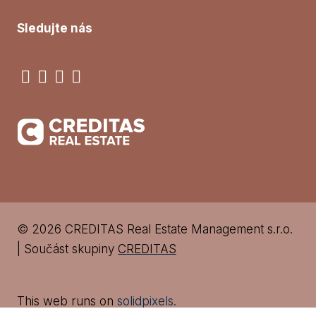
Sledujte nás
© 2026 CREDITAS Real Estate Management s.r.o.
| Součást skupiny
CREDITAS
This web runs on
solidpixels.