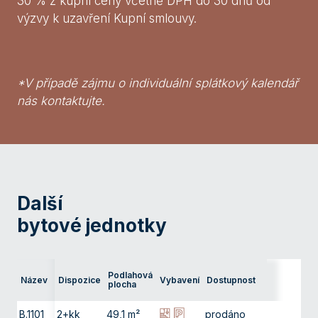
30 % z kupní ceny včetně DPH do 30 dnů od
výzvy k uzavření Kupní smlouvy.
*V případě zájmu o individuální splátkový kalendář
nás kontaktujte.
Další
bytové jednotky
Podlahová
Název
Dispozice
Vybavení
Dostupnost
Podla
plocha
B.1101
2+kk
49,1 m²
prodáno
11. np