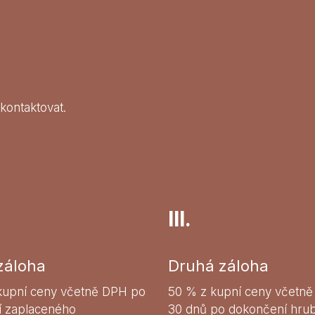
 kontaktovat.
III.
záloha
Druhá záloha
kupní ceny včetně DPH po
50 % z kupní ceny včetn
í zaplaceného
30 dnů po dokončení hru