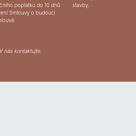
čního poplatku do 10 dnů
stavby.
ření Smlouvy o budoucí
mlouvě.
ř nás kontaktujte.