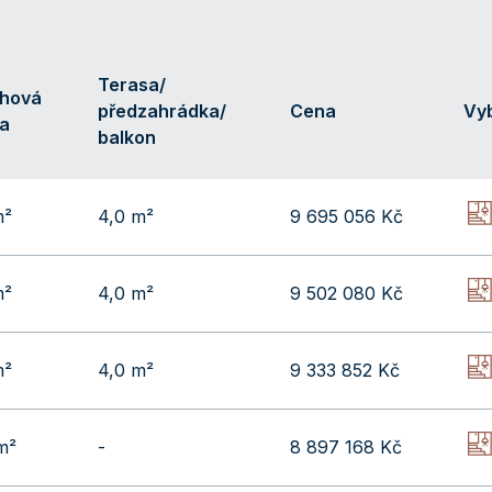
Terasa/
ahová
předzahrádka/
Cena
Vy
a
balkon
m²
4,0 m²
9 695 056 Kč
m²
4,0 m²
9 502 080 Kč
m²
4,0 m²
9 333 852 Kč
m²
-
8 897 168 Kč