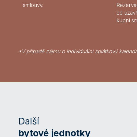
smlouvy.
Rezerva
od uzav
kupní s
*V případě zájmu o individuální splátkový kalendá
Další
bytové jednotky