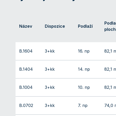
Podl
Název
Dispozice
Podlaží
ploch
B.1604
3+kk
16. np
82,1 
B.1404
3+kk
14. np
82,1 
B.1004
3+kk
10. np
82,1 
B.0702
3+kk
7. np
74,0 