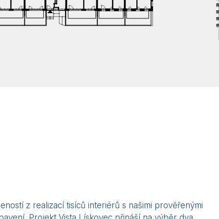
ostí z realizací tisíců interiérů s našimi prověřenými
bavení. Projekt Vista Lískovec přináší na výběr dva