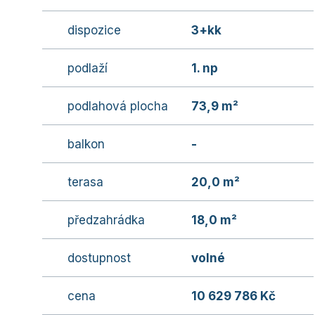
dispozice
3+kk
podlaží
1. np
podlahová plocha
73,9 m²
balkon
-
terasa
20,0 m²
předzahrádka
18,0 m²
dostupnost
volné
cena
10 629 786 Kč