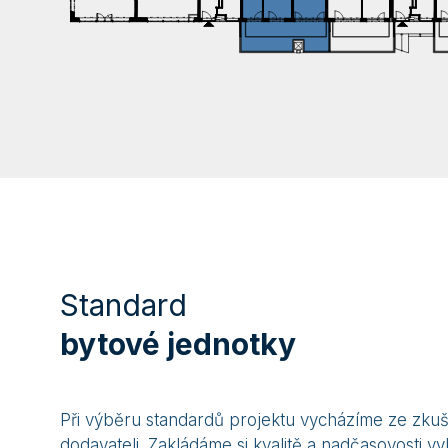
Standard
bytové jednotky
Při výběru standardů projektu vycházíme ze zkušen
dodavateli. Zakládáme si kvalitě a nadčasovosti vy