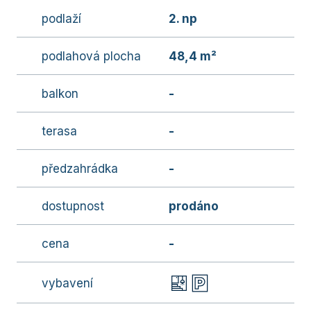
podlaží
2. np
podlahová plocha
48,4 m²
balkon
-
terasa
-
předzahrádka
-
dostupnost
prodáno
cena
-
vybavení