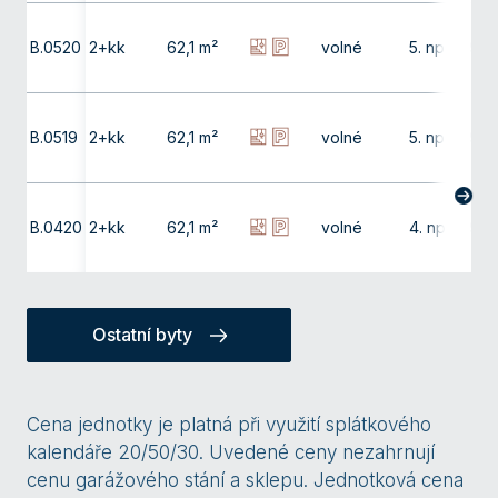
B.0520
2+kk
62,1 m²
volné
5. np
9,9
B.0519
2+kk
62,1 m²
volné
5. np
9,9
B.0420
2+kk
62,1 m²
volné
4. np
9,9
Ostatní byty
Cena jednotky je platná při využití splátkového
kalendáře 20/50/30. Uvedené ceny nezahrnují
cenu garážového stání a sklepu. Jednotková cena