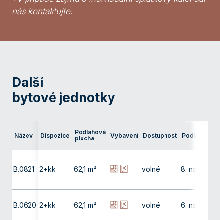
nás kontaktujte.
Další
bytové jednotky
Ter
Podlahová
Název
Dispozice
Vybavení
Dostupnost
Podlaží
pře
plocha
bal
B.0821
2+kk
62,1 m²
volné
8. np
9,9
B.0620
2+kk
62,1 m²
volné
6. np
9,9