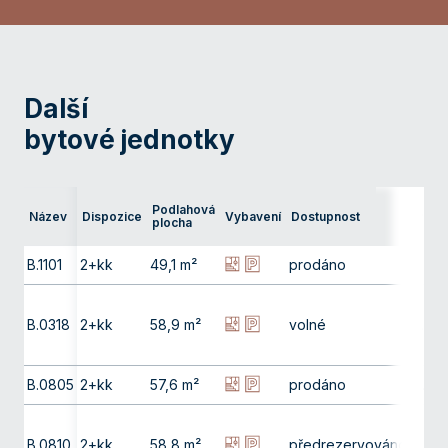
Další
bytové jednotky
Podlahová
Název
Dispozice
Vybavení
Dostupnost
Podla
plocha
B.1101
2+kk
49,1 m²
prodáno
11. np
B.0318
2+kk
58,9 m²
volné
3. np
B.0805
2+kk
57,6 m²
prodáno
8. np
B.0810
2+kk
58,8 m²
předrezervováno
8. np