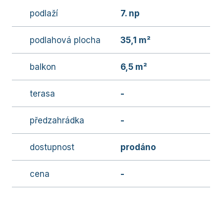
podlaží
7. np
podlahová plocha
35,1 m²
balkon
6,5 m²
terasa
-
předzahrádka
-
dostupnost
prodáno
cena
-