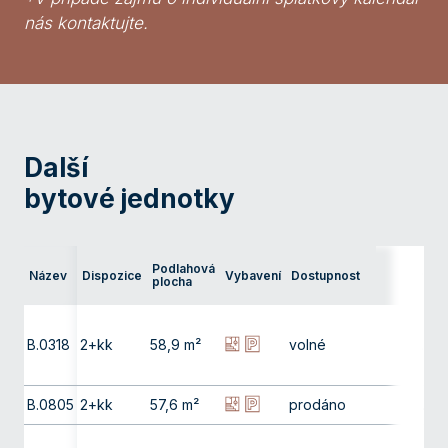
nás kontaktujte.
Další
bytové jednotky
Podlahová
Název
Dispozice
Vybavení
Dostupnost
Podla
plocha
B.0318
2+kk
58,9 m²
volné
3. np
B.0805
2+kk
57,6 m²
prodáno
8. np