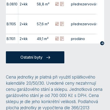
B.0810
2+kk
58,8 m²
předrezervováno
8. np
B.1105
2+kk
57,6 m²
předrezervováno
11. np
B.1101
2+kk
49,1 m²
prodáno
11. np
Ostatní byty
Cena jednotky je platná při využití splátkového
kalendáře 20/50/30. Uvedené ceny nezahrnují
cenu garážového stání a sklepu. Jednotková cena
garážového stání je od 700 000 Kč s DPH. Cena
sklepu je dle jeho konkrétní velikosti. Podlahová
plocha jednotky je vypočtena dle 366/2013