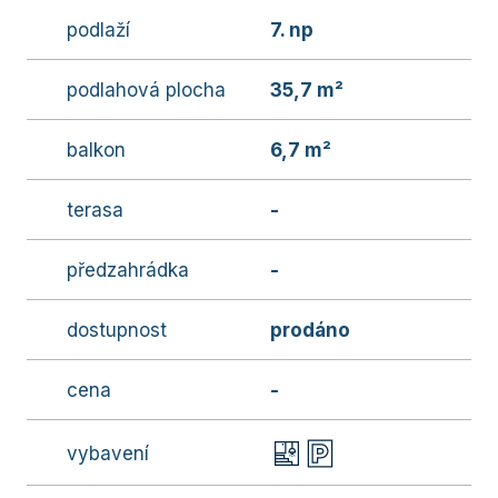
podlaží
7. np
podlahová plocha
35,7 m²
balkon
6,7 m²
terasa
-
předzahrádka
-
dostupnost
prodáno
cena
-
vybavení