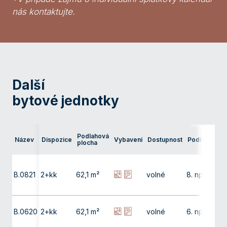
nás kontaktujte.
Další
bytové jednotky
Ter
Podlahová
Název
Dispozice
Vybavení
Dostupnost
Podlaží
pře
plocha
bal
B.0821
2+kk
62,1 m²
volné
8. np
9,9
B.0620
2+kk
62,1 m²
volné
6. np
9,9