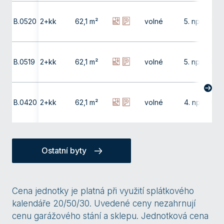
B.0520
2+kk
62,1 m²
volné
5. np
9,9
B.0519
2+kk
62,1 m²
volné
5. np
9,9
B.0420
2+kk
62,1 m²
volné
4. np
9,9
Ostatní byty
Cena jednotky je platná při využití splátkového
kalendáře 20/50/30. Uvedené ceny nezahrnují
cenu garážového stání a sklepu. Jednotková cena