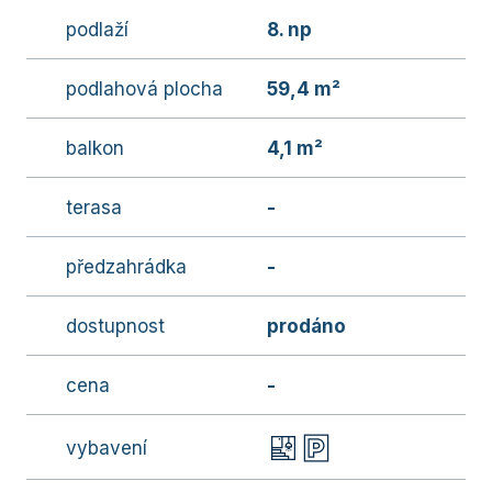
podlaží
8. np
podlahová plocha
59,4 m²
balkon
4,1 m²
terasa
-
předzahrádka
-
dostupnost
prodáno
cena
-
vybavení