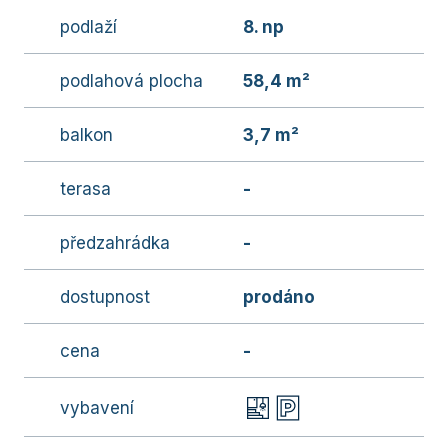
podlaží
8. np
podlahová plocha
58,4 m²
balkon
3,7 m²
terasa
-
předzahrádka
-
dostupnost
prodáno
cena
-
vybavení