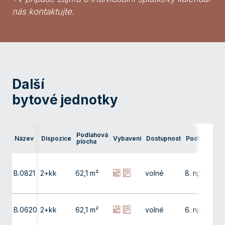
nás kontaktujte.
Další
bytové jednotky
Ter
Podlahová
Název
Dispozice
Vybavení
Dostupnost
Podlaží
pře
plocha
bal
B.0821
2+kk
62,1 m²
volné
8. np
9,9
B.0620
2+kk
62,1 m²
volné
6. np
9,9