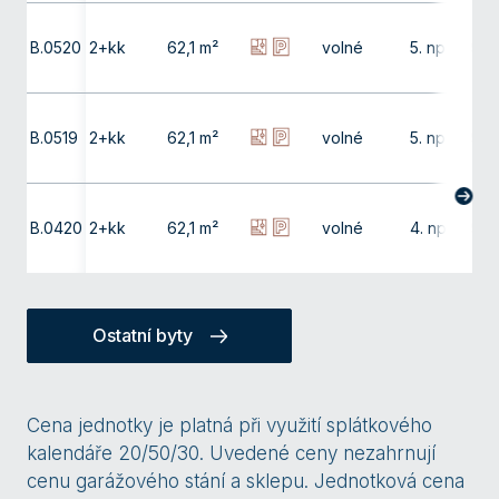
B.0520
2+kk
62,1 m²
volné
5. np
9,9
B.0519
2+kk
62,1 m²
volné
5. np
9,9
B.0420
2+kk
62,1 m²
volné
4. np
9,9
Ostatní byty
Cena jednotky je platná při využití splátkového
kalendáře 20/50/30. Uvedené ceny nezahrnují
cenu garážového stání a sklepu. Jednotková cena