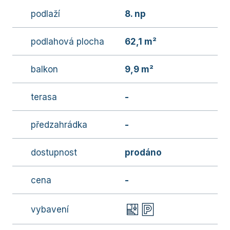
podlaží
8. np
podlahová plocha
62,1 m²
balkon
9,9 m²
terasa
-
předzahrádka
-
dostupnost
prodáno
cena
-
vybavení