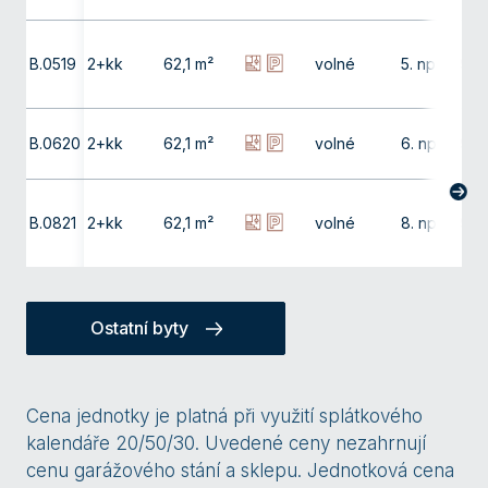
B.0519
2+kk
62,1 m²
volné
5. np
9,9
B.0620
2+kk
62,1 m²
volné
6. np
9,9
B.0821
2+kk
62,1 m²
volné
8. np
9,9
Ostatní byty
Cena jednotky je platná při využití splátkového
kalendáře 20/50/30. Uvedené ceny nezahrnují
cenu garážového stání a sklepu. Jednotková cena