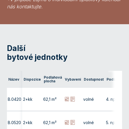
nás kontaktujte.
Další
bytové jednotky
Ter
Podlahová
Název
Dispozice
Vybavení
Dostupnost
Podlaží
pře
plocha
bal
B.0420
2+kk
62,1 m²
volné
4. np
9,9
B.0520
2+kk
62,1 m²
volné
5. np
9,9