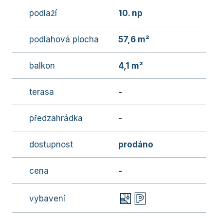
podlaží
10. np
podlahová plocha
57,6 m²
balkon
4,1 m²
terasa
-
předzahrádka
-
dostupnost
prodáno
cena
-
vybavení