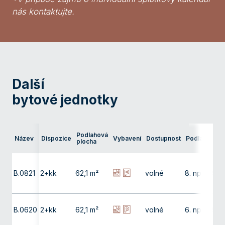
nás kontaktujte.
Další
bytové jednotky
Ter
Podlahová
Název
Dispozice
Vybavení
Dostupnost
Podlaží
pře
plocha
bal
B.0821
2+kk
62,1 m²
volné
8. np
9,9
B.0620
2+kk
62,1 m²
volné
6. np
9,9