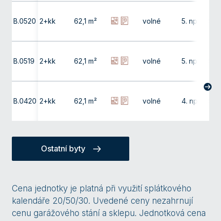
B.0520
2+kk
62,1 m²
volné
5. np
9,9
B.0519
2+kk
62,1 m²
volné
5. np
9,9
B.0420
2+kk
62,1 m²
volné
4. np
9,9
Ostatní byty
Cena jednotky je platná při využití splátkového
kalendáře 20/50/30. Uvedené ceny nezahrnují
cenu garážového stání a sklepu. Jednotková cena