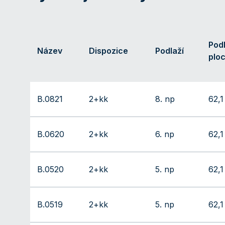
Pod
Název
Dispozice
Podlaží
plo
B.0821
2+kk
8. np
62,1
B.0620
2+kk
6. np
62,1
B.0520
2+kk
5. np
62,1
B.0519
2+kk
5. np
62,1