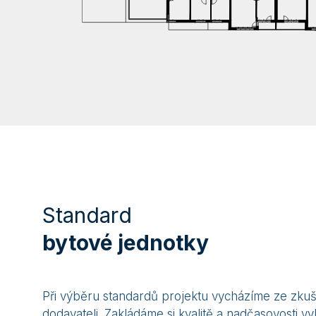
Standard
bytové jednotky
Při výběru standardů projektu vycházíme ze zkušen
dodavateli. Zakládáme si kvalitě a nadčasovosti vy