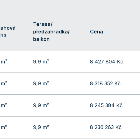
Terasa/
lahová
předzahrádka/
Cena
cha
balkon
 m²
9,9 m²
8 427 804 Kč
 m²
9,9 m²
8 318 352 Kč
 m²
9,9 m²
8 245 384 Kč
 m²
9,9 m²
8 236 263 Kč