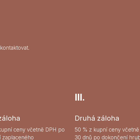
 kontaktovat.
III.
záloha
Druhá záloha
kupní ceny včetně DPH po
50 % z kupní ceny včetn
í zaplaceného
30 dnů po dokončení hru