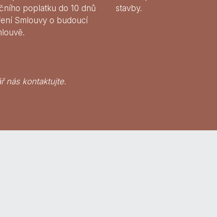
čního poplatku do 10 dnů
stavby.
ření Smlouvy o budoucí
mlouvě.
ř nás kontaktujte.