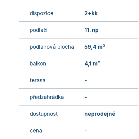
dispozice
2+kk
podlaží
11. np
podlahová plocha
59,4 m²
balkon
4,1 m²
terasa
-
předzahrádka
-
dostupnost
neprodejné
cena
-