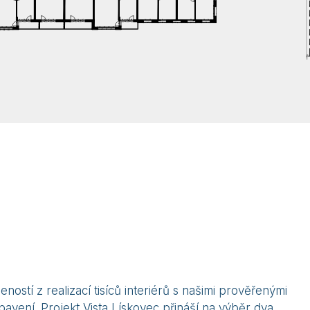
ostí z realizací tisíců interiérů s našimi prověřenými
bavení. Projekt Vista Lískovec přináší na výběr dva