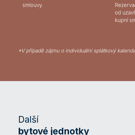
smlouvy.
Rezerva
od uzav
kupní s
*V případě zájmu o individuální splátkový kalendá
Další
bytové jednotky