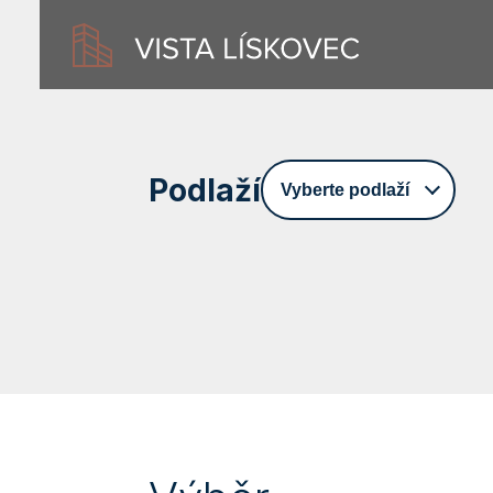
Podlaží
Vyberte podlaží