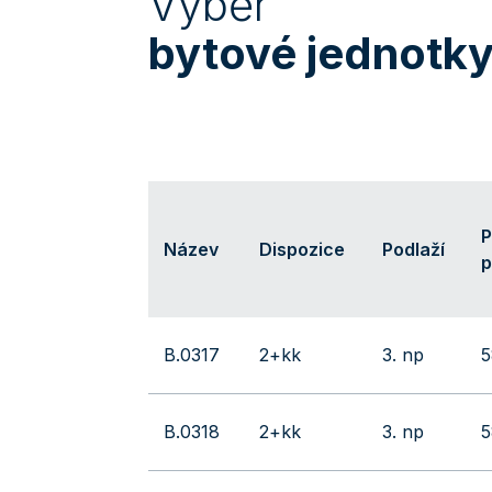
Výběr
bytové jednotk
P
Název
Dispozice
Podlaží
p
B.0317
2+kk
3. np
5
B.0318
2+kk
3. np
5