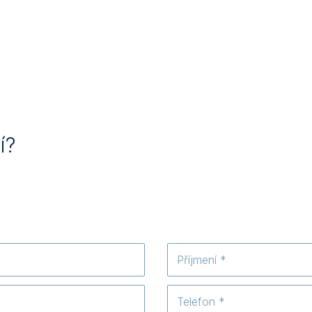
í?
Příjmení
Telefon
*