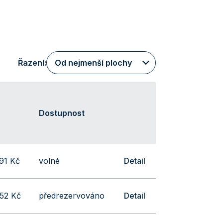
Řazení:
Od nejmenší plochy
Dostupnost
91 Kč
volné
Detail
52 Kč
předrezervováno
Detail