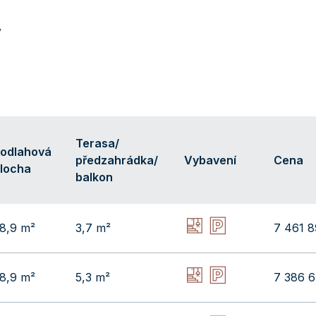
y
Terasa/
odlahová
předzahrádka/
Vybavení
Cena
locha
balkon
8,9 m²
3,7 m²
7 461 8
8,9 m²
5,3 m²
7 386 6