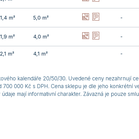
1,4 m²
5,0 m²
-
1,9 m²
4,0 m²
-
2,1 m²
4,1 m²
-
látkového kalendáře 20/50/30. Uvedené ceny nezahrnují ce
 700 000 Kč s DPH. Cena sklepu je dle jeho konkrétní vel
údaje mají informativní charakter. Závazná je pouze sm