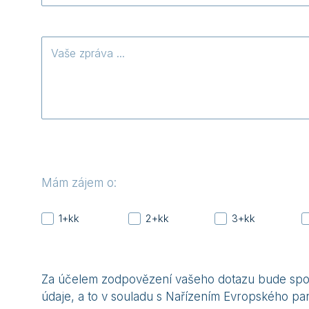
Vaše
zpráva
Mám zájem o:
1+kk
2+kk
3+kk
Za účelem zodpovězení vašeho dotazu bude spole
údaje, a to v souladu s Nařízením Evropského pa