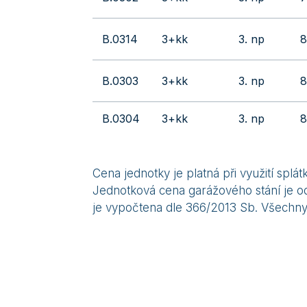
B.0314
3+kk
3. np
8
B.0303
3+kk
3. np
8
B.0304
3+kk
3. np
8
Cena jednotky je platná při využití sp
Jednotková cena garážového stání je od
je vypočtena dle 366/2013 Sb. Všechny 