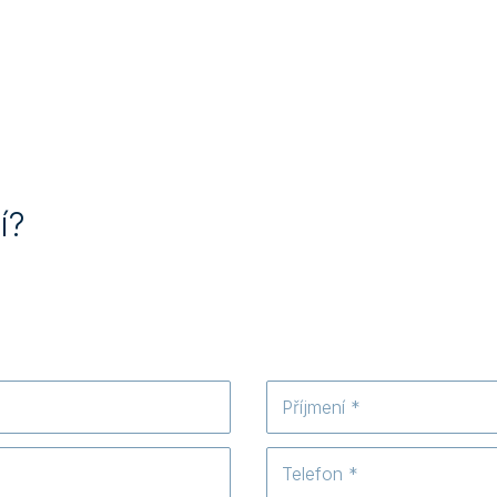
í?
Příjmení
Telefon
*