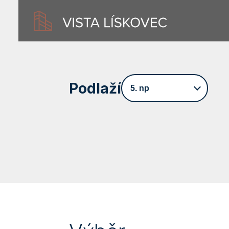
Podlaží
5. np