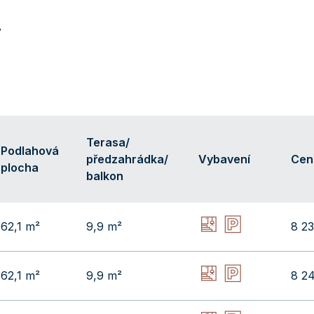
y
Terasa/
Podlahová
předzahrádka/
Vybavení
Cen
plocha
balkon
62,1 m²
9,9 m²
8 2
62,1 m²
9,9 m²
8 2