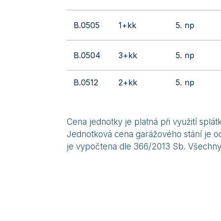
B.0505
1+kk
5. np
B.0504
3+kk
5. np
B.0512
2+kk
5. np
Cena jednotky je platná při využití sp
Jednotková cena garážového stání je od
je vypočtena dle 366/2013 Sb. Všechny 