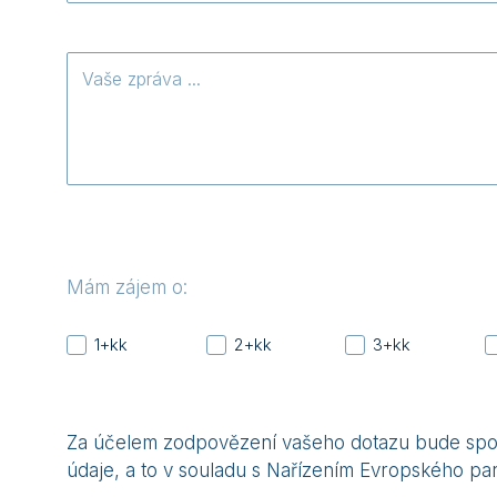
Vaše
zpráva
Mám zájem o:
1+kk
2+kk
3+kk
Za účelem zodpovězení vašeho dotazu bude spole
údaje, a to v souladu s Nařízením Evropského pa