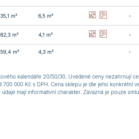
35,1 m²
6,5 m²
-
82,3 m²
4,1 m²
-
59,4 m²
4,3 m²
-
látkového kalendáře 20/50/30. Uvedené ceny nezahrnují ce
 700 000 Kč s DPH. Cena sklepu je dle jeho konkrétní vel
údaje mají informativní charakter. Závazná je pouze sm