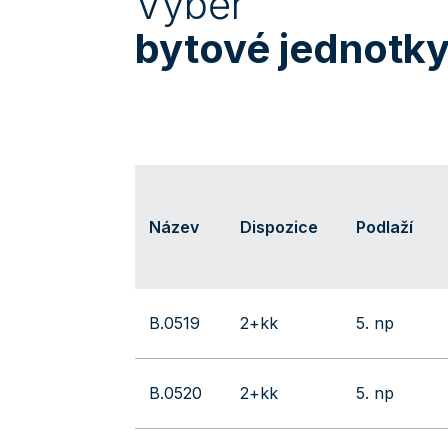
Výběr
bytové jednotk
Název
Dispozice
Podlaží
B.0519
2+kk
5. np
B.0520
2+kk
5. np