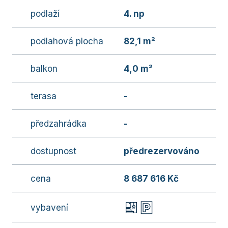
podlaží
4. np
podlahová plocha
82,1 m²
balkon
4,0 m²
terasa
-
předzahrádka
-
dostupnost
předrezervováno
cena
8 687 616 Kč
vybavení