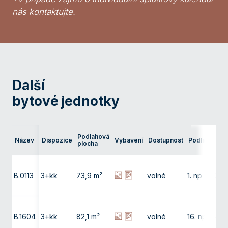
nás kontaktujte.
Další
bytové jednotky
Ter
Podlahová
Název
Dispozice
Vybavení
Dostupnost
Podlaží
pře
plocha
bal
B.0113
3+kk
73,9 m²
volné
1. np
38,
B.1604
3+kk
82,1 m²
volné
16. np
4,0