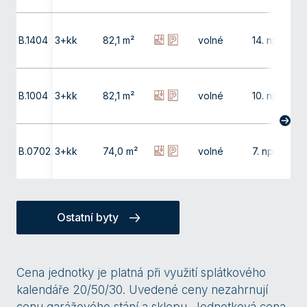
B.1404
3+kk
82,1 m²
volné
14. np
4,0
B.1004
3+kk
82,1 m²
volné
10. np
4,0
B.0702
3+kk
74,0 m²
volné
7. np
-
Ostatní byty
Cena jednotky je platná při využití splátkového
kalendáře 20/50/30. Uvedené ceny nezahrnují