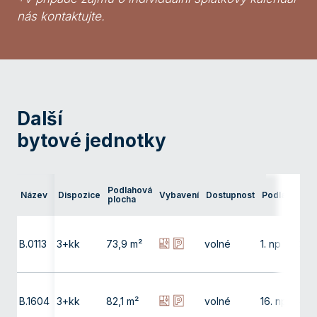
nás kontaktujte.
Další
bytové jednotky
Ter
Podlahová
Název
Dispozice
Vybavení
Dostupnost
Podlaží
pře
plocha
bal
B.0113
3+kk
73,9 m²
volné
1. np
38,
B.1604
3+kk
82,1 m²
volné
16. np
4,0