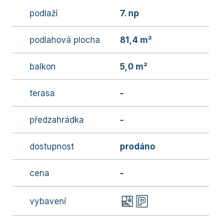
podlaží
7. np
podlahová plocha
81,4 m²
balkon
5,0 m²
terasa
-
předzahrádka
-
dostupnost
prodáno
cena
-
vybavení