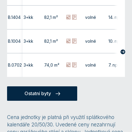
B.1404
3+kk
82,1 m²
volné
14. np
4,0
B.1004
3+kk
82,1 m²
volné
10. np
4,0
B.0702
3+kk
74,0 m²
volné
7. np
-
Ostatní byty
Cena jednotky je platná při využití splátkového
kalendáře 20/50/30. Uvedené ceny nezahrnují