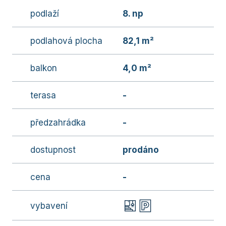
podlaží
8. np
podlahová plocha
82,1 m²
balkon
4,0 m²
terasa
-
předzahrádka
-
dostupnost
prodáno
cena
-
vybavení