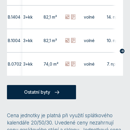
B.1404
3+kk
82,1 m²
volné
14. np
4,0
B.1004
3+kk
82,1 m²
volné
10. np
4,0
B.0702
3+kk
74,0 m²
volné
7. np
-
Ostatní byty
Cena jednotky je platná při využití splátkového
kalendáře 20/50/30. Uvedené ceny nezahrnují