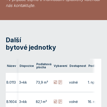
nás kontaktujte.
Další
bytové jednotky
Ter
Podlahová
Název
Dispozice
Vybavení
Dostupnost
Podlaží
pře
plocha
bal
B.0113
3+kk
73,9 m²
volné
1. np
38,
B.1604
3+kk
82,1 m²
volné
16. np
4,0