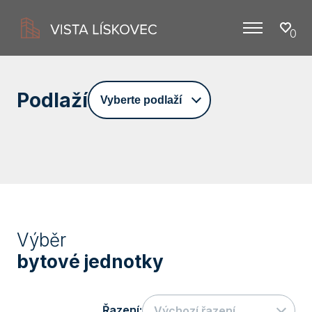
0
Menu
Podlaží
Vyberte podlaží
Výběr
bytové jednotky
Řazení:
Výchozí řazení