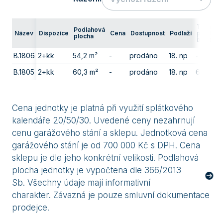
Terasa/
Podlahová
Název
Dispozice
Cena
Dostupnost
Podlaží
předzah
plocha
balkon
B.1806
2+kk
54,2 m²
-
prodáno
18. np
-
B.1805
2+kk
60,3 m²
-
prodáno
18. np
68,8 m²
Cena jednotky je platná při využití splátkového
kalendáře 20/50/30. Uvedené ceny nezahrnují
cenu garážového stání a sklepu. Jednotková cena
garážového stání je od 700 000 Kč s DPH. Cena
sklepu je dle jeho konkrétní velikosti. Podlahová
plocha jednotky je vypočtena dle 366/2013
Sb. Všechny údaje mají informativní
charakter. Závazná je pouze smluvní dokumentace
prodejce.